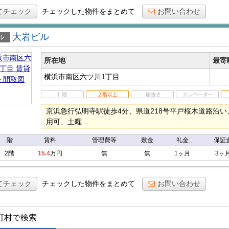
てチェック
チェックした物件をまとめて
お問い合わせ
大岩ビル
ビル
所在地
最寄
横浜市南区六ツ川1丁目
京浜急行弘明寺駅徒歩4分、県道218号平戸桜木道路沿い
用可、土曜…
階
賃料
管理費等
敷金
礼金
保証
2階
15.4
万円
無
無
1ヶ月
3ヶ
てチェック
チェックした物件をまとめて
お問い合わせ
町村で検索