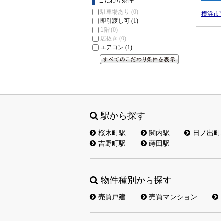
こだわり条件
駐車場あり
(0)
横浜市
即引渡し可
(1)
1階
(0)
居抜き
(0)
エアコン
(1)
すべてのこだわり条件を見る
駅から探す
桜木町駅
関内駅
日ノ出町
吉野町駅
蒔田駅
物件種別から探す
売買戸建
売買マンション