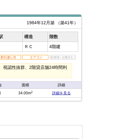
1984年12月築
（築41年）
駅
構造
階数
ＲＣ
4階建
、視認性抜群、2階貸店舗24時間利
金
面積
詳細
2
月
34.00m
詳細を見る