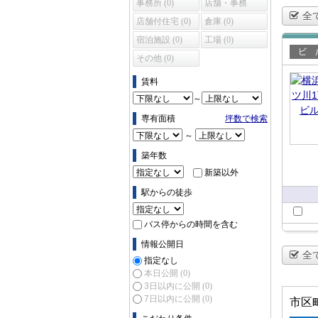
事務所 (0)
店舗・事務
全
所 (0)
店舗付住宅 (0)
倉庫 (0)
宿泊施設 (0)
工場 (0)
その他 (0)
賃貸
賃料
～
専有面積
坪数で検索
～
築年数
新築以外
駅からの徒歩
バス停からの時間を含む
情報公開日
全
指定なし
本日公開
(0)
3日以内に公開
(0)
7日以内に公開
(0)
市区