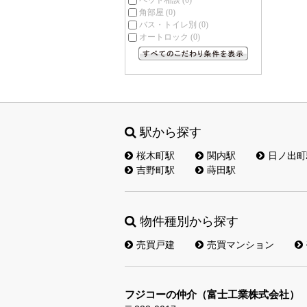
ペット相談
(0)
角部屋
(0)
バス・トイレ別
(0)
オートロック
(0)
すべてのこだわり条件を見る
駅から探す
桜木町駅
関内駅
日ノ出町
吉野町駅
蒔田駅
物件種別から探す
売買戸建
売買マンション
フジコーの仲介（富士工業株式会社）