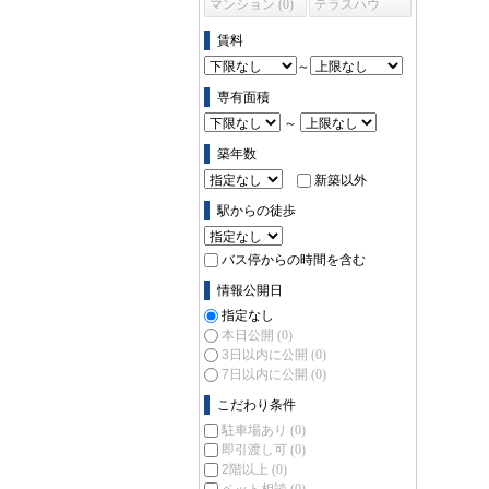
マンション (0)
テラスハウ
ス (0)
賃料
～
専有面積
～
築年数
新築以外
駅からの徒歩
バス停からの時間を含む
情報公開日
指定なし
本日公開
(0)
3日以内に公開
(0)
7日以内に公開
(0)
こだわり条件
駐車場あり
(0)
即引渡し可
(0)
2階以上
(0)