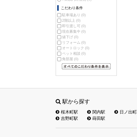
こだわり条件
駐車場あり
(0)
2階以上
(0)
即引渡し可
(0)
現在募集中
(0)
値下げ
(0)
リフォーム
(0)
オートロック
(0)
ペット相談
(0)
角部屋
(0)
すべてのこだわり条件を見る
駅から探す
桜木町駅
関内駅
日ノ出町
吉野町駅
蒔田駅