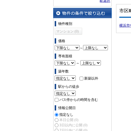
駅選択
市区
物件の条件で絞り込む
物件種別
横浜市
マンション (0)
価格
～
専有面積
～
築年数
新築以外
駅からの徒歩
バス停からの時間を含む
情報公開日
指定なし
本日公開
(0)
3日以内に公開
(0)
7日以内に公開
(0)