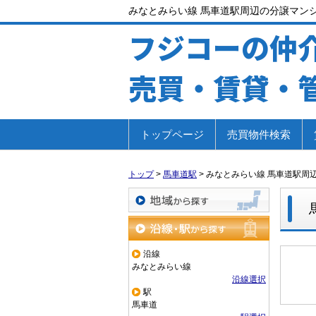
みなとみらい線 馬車道駅周辺の分譲マン
フジコーの仲
売買・賃貸・
トップページ
売買物件検索
トップ
>
馬車道駅
>
みなとみらい線 馬車道駅周
地域から探す
沿線・駅から探す
沿線
みなとみらい線
沿線選択
駅
馬車道