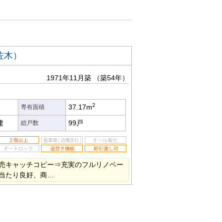
佐木）
1971年11月築
（築54年）
2
37.17m
専有面積
建
99戸
総戸数
売キャッチコピー⇒充実のフルリノベー
当たり良好、商…