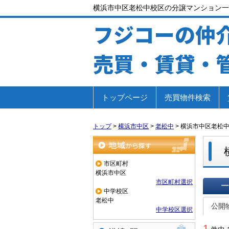
横浜市中区老松中校区の分譲マンション一
フジコーの仲
売買・賃貸・
トップページ
売買物件検索
トップ
>
横浜市中区
>
老松中
>
横浜市中区老松
地域から探す
市区町村
横浜市中区
市区町村選択
中学校区
一覧で
老松中
公開
中学校区選択
1