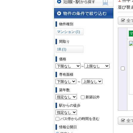
件中 
並び替
沿線・駅から探す
全
物件の条件で絞り込む
物件種別
マンション (1)
売
間取り
ョ
1R (1)
価格
～
専有面積
～
築年数
新築以外
駅からの徒歩
バス停からの時間を含む
全
情報公開日