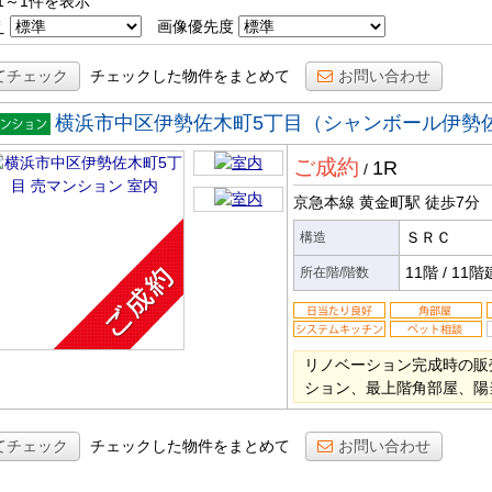
1～1件を表示
え
画像優先度
てチェック
チェックした物件をまとめて
お問い合わせ
横浜市中区伊勢佐木町5丁目（シャンボール伊勢
マンシ
ご成約
1R
ン
/
京急本線 黄金町駅
徒歩7分
ＳＲＣ
構造
11階
/
11階
所在階/階数
リノベーション完成時の販
ション、最上階角部屋、陽
てチェック
チェックした物件をまとめて
お問い合わせ