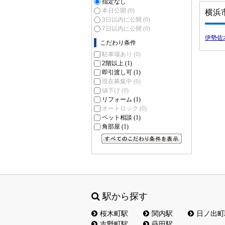
指定なし
本日公開
(0)
横浜
3日以内に公開
(0)
7日以内に公開
(0)
伊勢佐
こだわり条件
駐車場あり
(0)
2階以上
(1)
即引渡し可
(1)
現在募集中
(0)
値下げ
(0)
リフォーム
(1)
オートロック
(0)
ペット相談
(1)
角部屋
(1)
すべてのこだわり条件を見る
駅から探す
桜木町駅
関内駅
日ノ出町
吉野町駅
蒔田駅